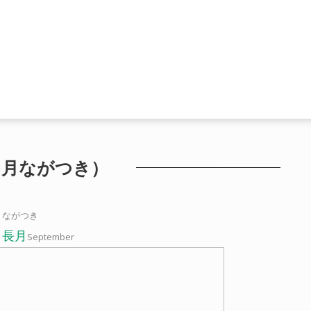
９月ながつき）
ながつき
長月
月
September