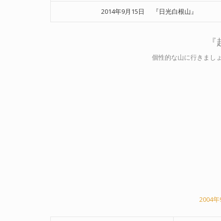
2014年9月15日 『日光白根山』
『
個性的な山に行きまし
2004