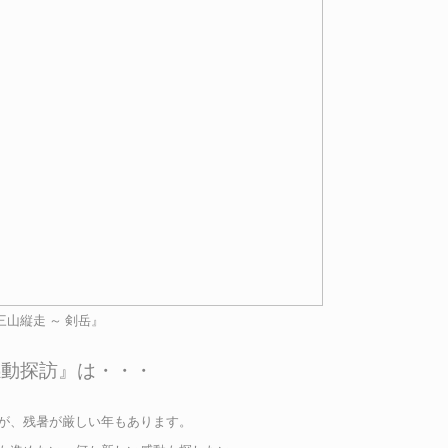
三山縦走 ～ 剣岳』
感動探訪』は・・・
が、残暑が厳しい年もあります。