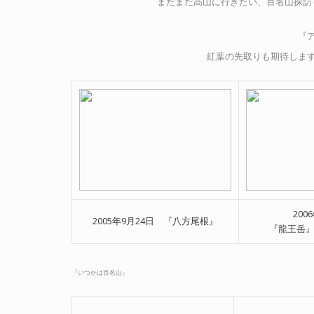
まだまだ高山に行きたい、百名山探訪
『
紅葉の先取りも期待しま
200
2005年9月24日 『八方尾根』
『龍王岳
『いつかは百名山』