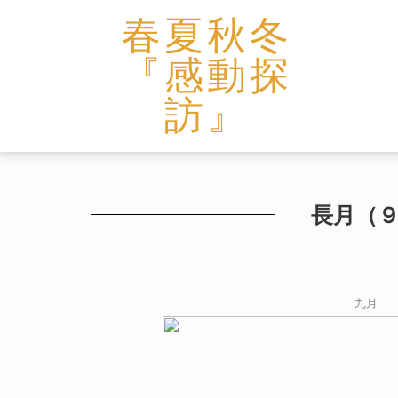
春夏秋冬
『感動探
訪』
長月（
九