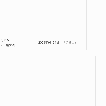
年9月16日
2008年9月24日 『皇海山』
～ 燧ケ岳