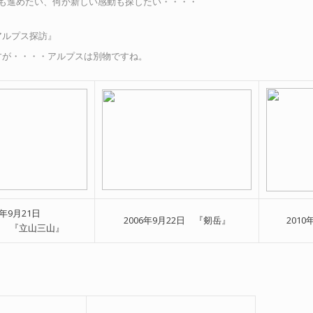
も進めたい、何か新しい感動も探したい・・・・
アルプス探訪』
すが・・・・アルプスは別物ですね。
6年9月21日
2006年9月22日 『剱岳』
201
』 『立山三山』