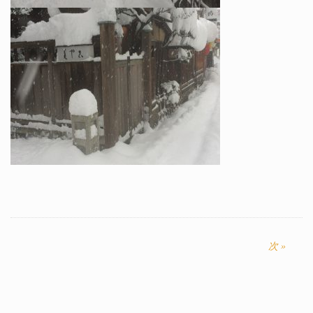
投
稿
次
次 »
の
ナ
記
ビ
事:
ゲ