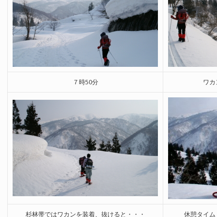
７時50分
ワカ
杉林帯ではワカンを装着、抜けると・・・
休憩タイム