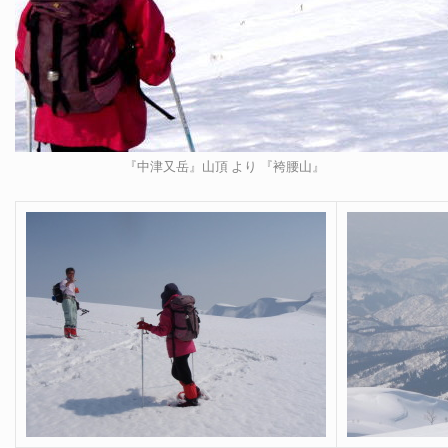
『中津又岳』山頂 より 『袴腰山』