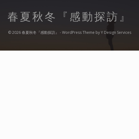
ー
シ
春夏秋冬『感動探訪』
ョ
ン
© 2026 春夏秋冬『感動探訪』 - WordPress Theme by
Y Design Services