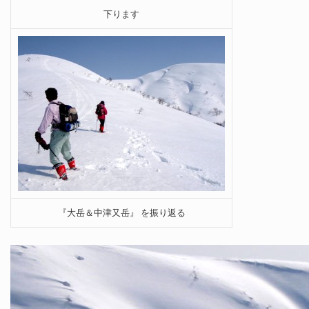
下ります
『大岳＆中津又岳』 を振り返る