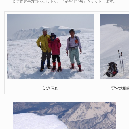
まず青雲岳方面へ少し下り、『定番守門岳』をゲットします。
記念写真
竪穴式風