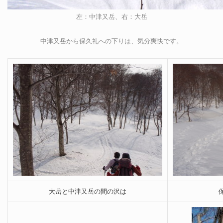
左：中津又岳、右：大岳
中津又岳から保久礼への下りは、気分爽快です。
大岳と中津又岳の間の沢は