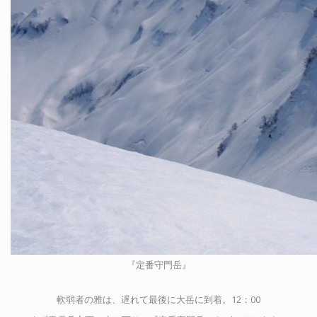
『定番守門岳』
軟弱者の雅は、遅れて最後に大岳に到着。12：00