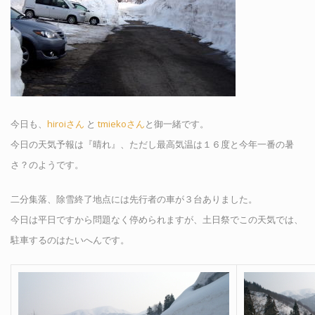
今日も、
hiroiさん
と
tmiekoさん
と御一緒です。
今日の天気予報は『晴れ』、ただし最高気温は１６度と今年一番の暑
さ？のようです。
二分集落、除雪終了地点には先行者の車が３台ありました。
今日は平日ですから問題なく停められますが、土日祭でこの天気では、
駐車するのはたいへんです。