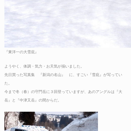
『東洋一の大雪庇』
ようやく、体調・気力・お天気が揃いました。
先日買った写真集 『新潟の名山』 に、すごい『雪庇』が写ってい
た。
今まで冬（春）の守門岳に３回登っていますが、あのアングルは『大
岳』と『中津又岳』の間からだ。