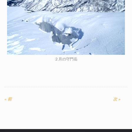
２月の守門岳
投
稿
« 前
前
次
次 »
の
の
ナ
記
記
ビ
事:
事:
ゲ