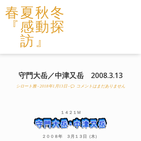
春夏秋冬
『感動探
訪』
守門大岳／中津又岳 2008.3.13
シロート雅
- 2018年1月13日 -
コメントはまだありません
１４２１Ｍ
２００８年 ３月１３日（木）